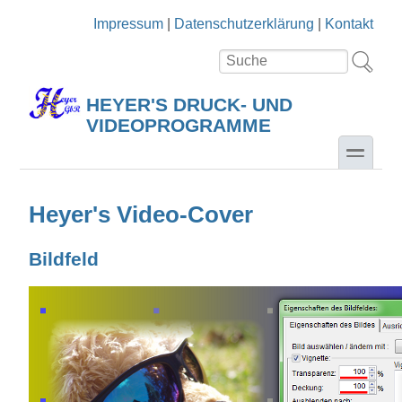
Direkt zum Inhalt
Skip to search
Impressum
|
Datenschutzerklärung
|
Kontakt
Suche
Suchformular
HEYER'S DRUCK- UND
VIDEOPROGRAMME
toggle
Heyer's Video-Cover
Bildfeld