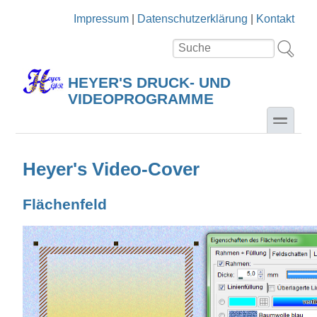
Direkt zum Inhalt
Skip to search
Impressum
|
Datenschutzerklärung
|
Kontakt
Suche
Suchformular
HEYER'S DRUCK- UND
VIDEOPROGRAMME
toggle
Heyer's Video-Cover
Flächenfeld