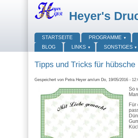
Direkt zum Inhalt
Skip to search
Heyer's Dru
Hauptmenü
STARTSEITE
PROGRAMME
BLOG
LINKS
SONSTIGES
Tipps und Tricks für hübsch
Gespeichert von
Petra Heyer
am/um Do, 19/05/2016 - 12:
So 
Mar
Für 
pas
Dün
Gum
Küc