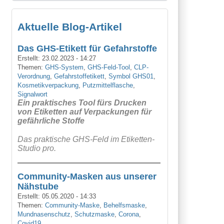
Aktuelle Blog-Artikel
Das GHS-Etikett für Gefahrstoffe
Erstellt:
23.02.2023 - 14:27
Themen:
GHS-System
,
GHS-Feld-Tool
,
CLP-
Verordnung
,
Gefahrstoffetikett
,
Symbol GHS01
,
Kosmetikverpackung
,
Putzmittelflasche
,
Signalwort
Ein praktisches Tool fürs Drucken
von Etiketten auf Verpackungen für
gefährliche Stoffe
Das praktische GHS-Feld im Etiketten-
Studio pro.
Community-Masken aus unserer
n
Nähstube
Erstellt:
05.05.2020 - 14:33
Themen:
Community-Maske
,
Behelfsmaske
,
Mundnasenschutz
,
Schutzmaske
,
Corona
,
Covid19