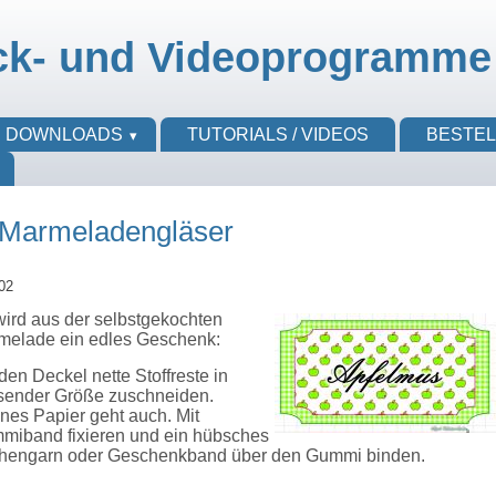
ck- und Videoprogramme
DOWNLOADS
TUTORIALS / VIDEOS
BESTE
e Marmeladengläser
02
wird aus der selbstgekochten
melade ein edles Geschenk:
den Deckel nette Stoffreste in
sender Größe zuschneiden.
nes Papier geht auch. Mit
miband fixieren und ein hübsches
hengarn oder Geschenkband über den Gummi binden.