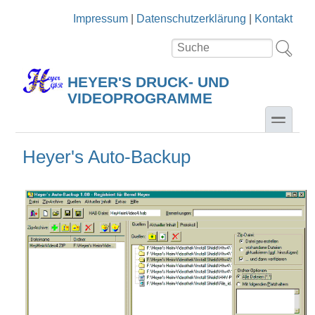
Direkt zum Inhalt
Skip to search
Impressum
|
Datenschutzerklärung
|
Kontakt
Suche
Suchformular
HEYER'S DRUCK- UND
VIDEOPROGRAMME
toggle
Heyer's Auto-Backup