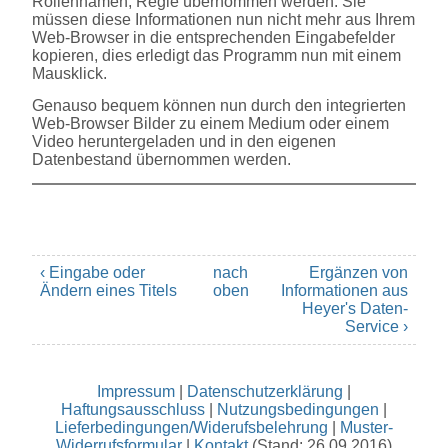
Rollennamen, Regie übernommen werden. Sie
müssen diese Informationen nun nicht mehr aus Ihrem
Web-Browser in die entsprechenden Eingabefelder
kopieren, dies erledigt das Programm nun mit einem
Mausklick.
Genauso bequem können nun durch den integrierten
Web-Browser Bilder zu einem Medium oder einem
Video heruntergeladen und in den eigenen
Datenbestand übernommen werden.
‹ Eingabe oder
nach
Ergänzen von
Ändern eines Titels
oben
Informationen aus
Heyer's Daten-
Service ›
Impressum
|
Datenschutzerklärung
|
Haftungsausschluss
|
Nutzungsbedingungen
|
Lieferbedingungen/Widerufsbelehrung
|
Muster-
Widerrufsformular
|
Kontakt
(Stand: 26.09.2016)