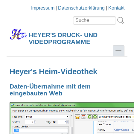
Direkt zum Inhalt
Skip to search
Impressum
|
Datenschutzerklärung
|
Kontakt
Suche
Suchformular
HEYER'S DRUCK- UND
VIDEOPROGRAMME
toggle
Heyer's Heim-Videothek
Daten-Übernahme mit dem
eingebauten Web