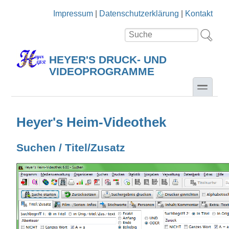
Direkt zum Inhalt
Skip to search
Impressum
|
Datenschutzerklärung
|
Kontakt
Suche
Suchformular
HEYER'S DRUCK- UND
VIDEOPROGRAMME
toggle
Heyer's Heim-Videothek
Suchen / Titel/Zusatz