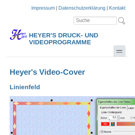
Direkt zum Inhalt
Skip to search
Impressum
|
Datenschutzerklärung
|
Kontakt
Suche
Suchformular
HEYER'S DRUCK- UND
VIDEOPROGRAMME
toggle
Heyer's Video-Cover
Linienfeld