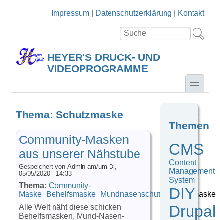
Direkt zum Inhalt
Skip to search
Impressum
|
Datenschutzerklärung
|
Kontakt
Suche
Suchformular
HEYER'S DRUCK- UND
VIDEOPROGRAMME
toggle
Thema: Schutzmaske
Themen
Community-Masken
CMS
aus unserer Nähstube
Content
Gespeichert von
Admin
am/um Di,
Management
05/05/2020 - 14:33
System
Thema:
Community-
DIY
Maske
Behelfsmaske
Mundnasenschutz
Schutzmaske
Drupal
Alle Welt näht diese schicken
Behelfsmasken, Mund-Nasen-