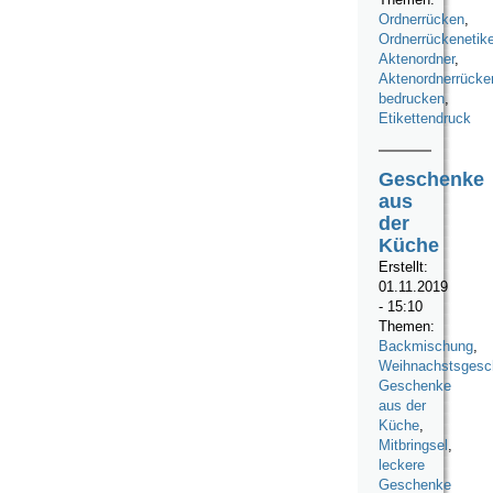
Ordnerrücken
,
Ordnerrückenetike
Aktenordner
,
Aktenordnerrücke
bedrucken
,
Etikettendruck
Geschenke
aus
der
Küche
Erstellt:
01.11.2019
- 15:10
Themen:
Backmischung
,
Weihnachstsgesc
Geschenke
aus der
Küche
,
Mitbringsel
,
leckere
Geschenke