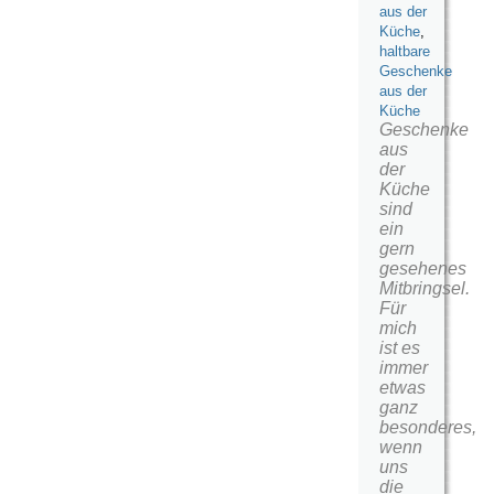
aus der
Küche
,
haltbare
Geschenke
aus der
Küche
Geschenke
aus
der
Küche
sind
ein
gern
gesehenes
Mitbringsel.
Für
mich
ist es
immer
etwas
ganz
besonderes,
wenn
uns
die