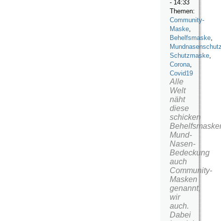
- 14:33
Themen:
Community-
Maske
,
Behelfsmaske
,
Mundnasenschut
Schutzmaske
,
Corona
,
Covid19
Alle
Welt
näht
diese
schicken
Behelfsmaske
Mund-
Nasen-
Bedeckung
auch
Community-
Masken
genannt,
wir
auch.
Dabei