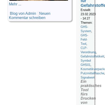
für
Mehr ...
Gefahrstoff
Erstellt:
Blog von Admin
Neuen
23.02.2023
Kommentar schreiben
- 14:27
Themen:
GHS-
System
,
GHS-
Feld-
Tool
,
CLP-
Verordnung
,
Gefahrstoffetikett
Symbol
GHS01
,
Kosmetikverpack
Putzmittelflasche
Signalwort
Ein
praktisches
Tool
fürs
Drucken
von