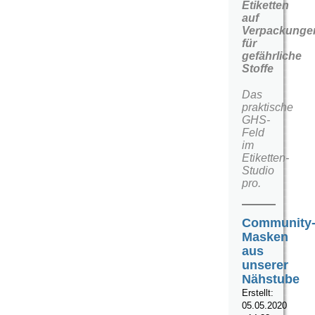
Etiketten
auf
Verpackunge
für
gefährliche
Stoffe
Das
praktische
GHS-
Feld
im
Etiketten-
Studio
pro.
Community
Masken
aus
unserer
Nähstube
Erstellt:
05.05.2020