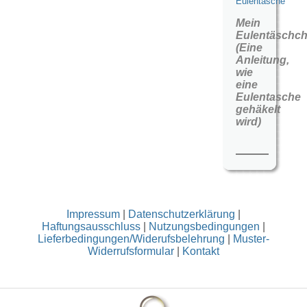
Eulentasche
Mein
Eulentäschc
(Eine
Anleitung,
wie
eine
Eulentasche
gehäkelt
wird)
Impressum
|
Datenschutzerklärung
|
Haftungsausschluss
|
Nutzungsbedingungen
|
Lieferbedingungen/Widerufsbelehrung
|
Muster-
Widerrufsformular
|
Kontakt