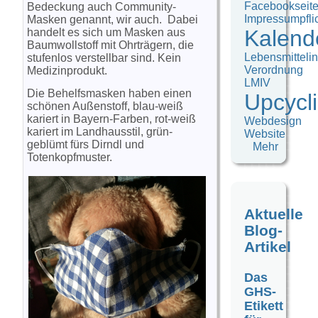
Facebookseit
Bedeckung auch Community-
Impressumpfli
Masken genannt, wir auch. Dabei
Kalend
handelt es sich um Masken aus
Baumwollstoff mit Ohrträgern, die
Lebensmittelin
stufenlos verstellbar sind. Kein
Verordnung
Medizinprodukt.
LMIV
Die Behelfsmasken haben einen
Upcycl
schönen Außenstoff, blau-weiß
kariert in Bayern-Farben, rot-weiß
Webdesign
kariert im Landhausstil, grün-
Website
geblümt fürs Dirndl und
Mehr
Totenkopfmuster.
Aktuelle
Blog-
Artikel
Das
GHS-
Etikett