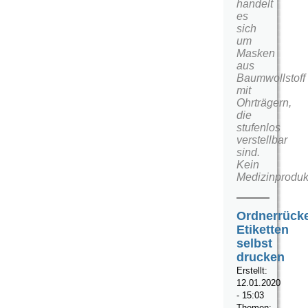
handelt
es
sich
um
Masken
aus
Baumwollstoff
mit
Ohrträgern,
die
stufenlos
verstellbar
sind.
Kein
Medizinproduk
Ordnerrück
Etiketten
selbst
drucken
Erstellt:
12.01.2020
- 15:03
Themen: